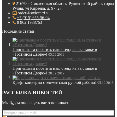
216790, Смоленская область, Руднянский район, город
Рудня, ул Киреева, д. 97, 27
order@stylecard.su
+7 (915) 655-56-04
8 962 1938763
Последние статьи
Приглашаем посетить наш стенд на выставке в
«Гостином Дворе»!
05.09.2019
Приглашаем посетить наш стенд на выставке в
«Гостином Дворе»!
28.02.2019
Крафт-конверты с элементами ручной работы!
05.12.2018
РАССЫЛКА НОВОСТЕЙ
Мы будем оповещать вас о новинках