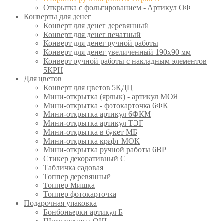
Открытка с фольгированием - Артикул ОФ
Конверты для денег
Конверт для денег деревянный
Конверт для денег печатный
Конверт для денег ручной работы
Конверт для денег увеличенный 190х90 мм
Конверт ручной работы с накладным элементов
5КРН
Для цветов
Конверт для цветов 5КДЦ
Мини-открытка (ярлык) - артикул МОЯ
Мини-открытка - фотокарточка 6ФК
Мини-открытка артикул 6ФКМ
Мини-открытка артикул ТЭГ
Мини-открытка в букет МБ
Мини-открытка крафт МОК
Мини-открытка ручной работы 6ВР
Стикер декоративный С
Табличка садовая
Топпер деревянный
Топпер Мишка
Топпер фотокарточка
Подарочная упаковка
Бонбоньерки артикул Б
Шоколадница ОШ