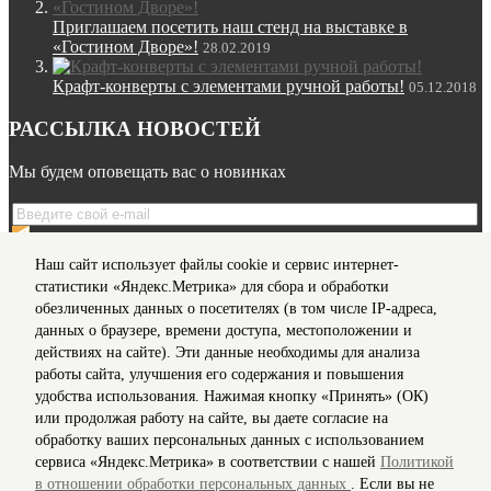
Приглашаем посетить наш стенд на выставке в
«Гостином Дворе»!
28.02.2019
Крафт-конверты с элементами ручной работы!
05.12.2018
РАССЫЛКА НОВОСТЕЙ
Мы будем оповещать вас о новинках
Я даю согласие на обработку моих
персональных данных
Наш сайт использует файлы cookie и сервис интернет-
на условиях, предусмотренных в
Политике
в отношении
статистики «Яндекс.Метрика» для сбора и обработки
обработки персональных данных
обезличенных данных о посетителях (в том числе IP-адреса,
данных о браузере, времени доступа, местоположении и
действиях на сайте). Эти данные необходимы для анализа
Мы в соц сетях
работы сайта, улучшения его содержания и повышения
удобства использования. Нажимая кнопку «Принять» (ОК)
Информация для клиентов
или продолжая работу на сайте, вы даете согласие на
Согласие на обработку персональных данных
обработку ваших персональных данных с использованием
О нас
сервиса «Яндекс.Метрика» в соответствии с нашей
Политикой
Доставка
в отношении обработки персональных данных
. Если вы не