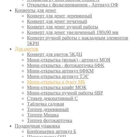
Открытка с фольгированием - Артикул ОФ
Конверты для денег
Конверт для денег деревянный
Конверт для денег печатный
Конверт для денег ручной работы
Конверт для денег увеличенный 190х90 мм
Конверт ручной работы с накладным элементов
5КРН
Для цветов
Конверт для цветов 5КДЦ
Мини-открытка (ярлык) - артикул МОЯ
Мини-открытка - фотокарточка 6ФК
Мини-открытка артикул 6ФКМ
Мини-открытка артикул ТЭГ
Мини-открытка в букет МБ
Мини-открытка крафт МОК
Мини-открытка ручной работы 6ВР
Стикер декоративный С
Табличка садовая
Топпер деревянный
Топпер Мишка
Топпер фотокарточка
Подарочная упаковка
Бонбоньерки артикул Б
Шоколадница ОШ