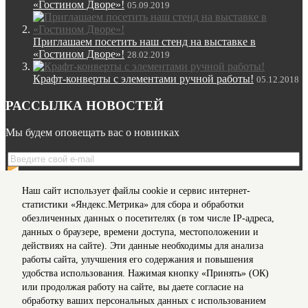
«Гостином Дворе»!
05.09.2019
Приглашаем посетить наш стенд на выставке в
«Гостином Дворе»!
28.02.2019
Крафт-конверты с элементами ручной работы!
05.12.2018
РАССЫЛКА НОВОСТЕЙ
Мы будем оповещать вас о новинках
Я даю согласие на обработку моих
персональных данных
Наш сайт использует файлы cookie и сервис интернет-
на условиях, предусмотренных в
Политике
в отношении
статистики «Яндекс.Метрика» для сбора и обработки
обработки персональных данных
обезличенных данных о посетителях (в том числе IP-адреса,
данных о браузере, времени доступа, местоположении и
действиях на сайте). Эти данные необходимы для анализа
Мы в соц сетях
работы сайта, улучшения его содержания и повышения
удобства использования. Нажимая кнопку «Принять» (ОК)
Информация для клиентов
или продолжая работу на сайте, вы даете согласие на
Согласие на обработку персональных данных
обработку ваших персональных данных с использованием