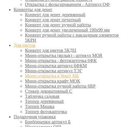
Открытка с фольгированием - Артикул ОФ
Конверты для денег
Конверт для денег деревянный
Конверт для денег печатный
Конверт для денег ручной работы
Конверт для денег увеличенный 190х90 мм
Конверт ручной работы с накладным элементов
5КРН
Для цветов
Конверт для цветов 5КДЦ
Мини-открытка (ярлык) - артикул МОЯ
Мини-открытка - фотокарточка 6ФК
Мини-открытка артикул 6ФКМ
Мини-открытка артикул ТЭГ
Мини-открытка в букет МБ
Мини-открытка крафт МОК
Мини-открытка ручной работы 6ВР
Стикер декоративный С
Табличка садовая
Топпер деревянный
Топпер Мишка
Топпер фотокарточка
Подарочная упаковка
Бонбоньерки артикул Б
Шоколадница ОШ