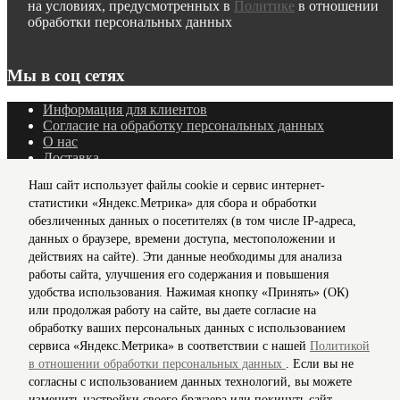
на условиях, предусмотренных в
Политике
в отношении
обработки персональных данных
Мы в соц сетях
Информация для клиентов
Согласие на обработку персональных данных
О нас
Доставка
Политика конфиденциальности и защита информации
Наш сайт использует файлы cookie и сервис интернет-
Условия соглашения
статистики «Яндекс.Метрика» для сбора и обработки
Контакты
обезличенных данных о посетителях (в том числе IP-адреса,
Карта сайта
Рассылка
данных о браузере, времени доступа, местоположении и
действиях на сайте). Эти данные необходимы для анализа
© 2018-2026 Stylecard.su. Все права защищены.
работы сайта, улучшения его содержания и повышения
удобства использования. Нажимая кнопку «Принять» (ОК)
или продолжая работу на сайте, вы даете согласие на
x
обработку ваших персональных данных с использованием
Получить образцы
сервиса «Яндекс.Метрика» в соответствии с нашей
Политикой
в отношении обработки персональных данных
. Если вы не
согласны с использованием данных технологий, вы можете
Отправить
изменить настройки своего браузера или покинуть сайт