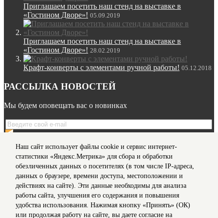
Приглашаем посетить наш стенд на выставке в
«Гостином Дворе»!
05.09.2019
Приглашаем посетить наш стенд на выставке в
«Гостином Дворе»!
28.02.2019
Крафт-конверты с элементами ручной работы!
05.12.2018
РАССЫЛКА НОВОСТЕЙ
Мы будем оповещать вас о новинках
Я даю согласие на обработку моих
персональных данных
Наш сайт использует файлы cookie и сервис интернет-
на условиях, предусмотренных в
Политике
в отношении
статистики «Яндекс.Метрика» для сбора и обработки
обработки персональных данных
обезличенных данных о посетителях (в том числе IP-адреса,
данных о браузере, времени доступа, местоположении и
действиях на сайте). Эти данные необходимы для анализа
Мы в соц сетях
работы сайта, улучшения его содержания и повышения
удобства использования. Нажимая кнопку «Принять» (ОК)
Информация для клиентов
или продолжая работу на сайте, вы даете согласие на