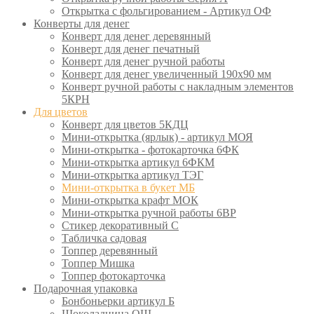
Открытка с фольгированием - Артикул ОФ
Конверты для денег
Конверт для денег деревянный
Конверт для денег печатный
Конверт для денег ручной работы
Конверт для денег увеличенный 190х90 мм
Конверт ручной работы с накладным элементов
5КРН
Для цветов
Конверт для цветов 5КДЦ
Мини-открытка (ярлык) - артикул МОЯ
Мини-открытка - фотокарточка 6ФК
Мини-открытка артикул 6ФКМ
Мини-открытка артикул ТЭГ
Мини-открытка в букет МБ
Мини-открытка крафт МОК
Мини-открытка ручной работы 6ВР
Стикер декоративный С
Табличка садовая
Топпер деревянный
Топпер Мишка
Топпер фотокарточка
Подарочная упаковка
Бонбоньерки артикул Б
Шоколадница ОШ