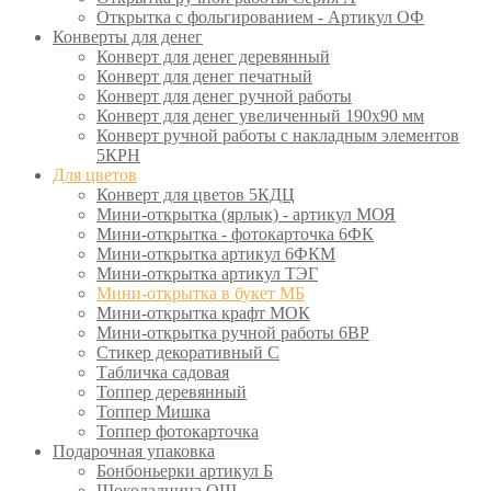
Открытка с фольгированием - Артикул ОФ
Конверты для денег
Конверт для денег деревянный
Конверт для денег печатный
Конверт для денег ручной работы
Конверт для денег увеличенный 190х90 мм
Конверт ручной работы с накладным элементов
5КРН
Для цветов
Конверт для цветов 5КДЦ
Мини-открытка (ярлык) - артикул МОЯ
Мини-открытка - фотокарточка 6ФК
Мини-открытка артикул 6ФКМ
Мини-открытка артикул ТЭГ
Мини-открытка в букет МБ
Мини-открытка крафт МОК
Мини-открытка ручной работы 6ВР
Стикер декоративный С
Табличка садовая
Топпер деревянный
Топпер Мишка
Топпер фотокарточка
Подарочная упаковка
Бонбоньерки артикул Б
Шоколадница ОШ