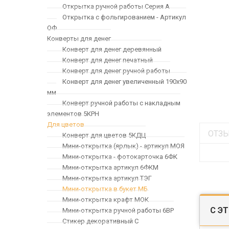
Открытка ручной работы Серия А
Открытка с фольгированием - Артикул
ОФ
Конверты для денег
Конверт для денег деревянный
Конверт для денег печатный
Конверт для денег ручной работы
Конверт для денег увеличенный 190х90
мм
Конверт ручной работы с накладным
элементов 5КРН
Для цветов
ОТЗЫ
Конверт для цветов 5КДЦ
Мини-открытка (ярлык) - артикул МОЯ
Мини-открытка - фотокарточка 6ФК
Мини-открытка артикул 6ФКМ
Мини-открытка артикул ТЭГ
Мини-открытка в букет МБ
Мини-открытка крафт МОК
С Э
Мини-открытка ручной работы 6ВР
Стикер декоративный С