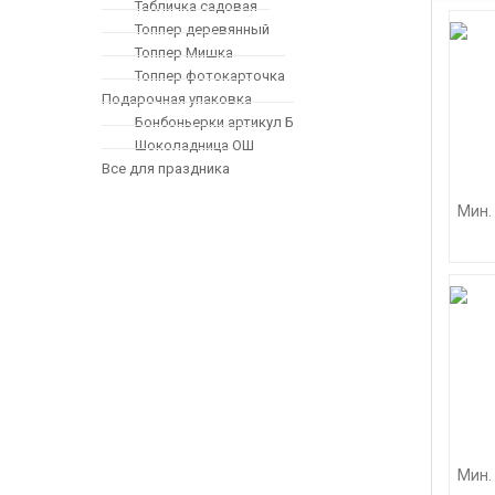
Табличка садовая
Топпер деревянный
Топпер Мишка
Топпер фотокарточка
Подарочная упаковка
Бонбоньерки артикул Б
Шоколадница ОШ
Все для праздника
Мин. 
Мин. 