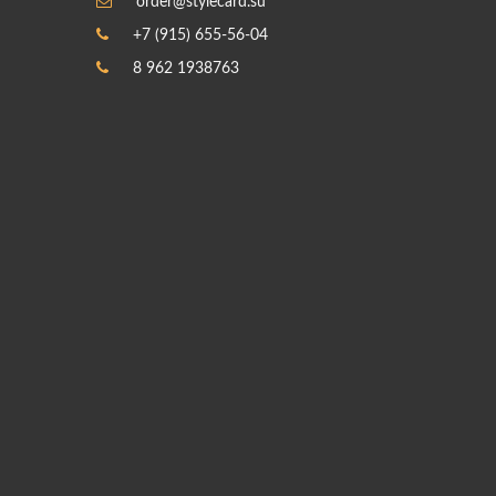
order@stylecard.su
+7 (915) 655-56-04
8 962 1938763