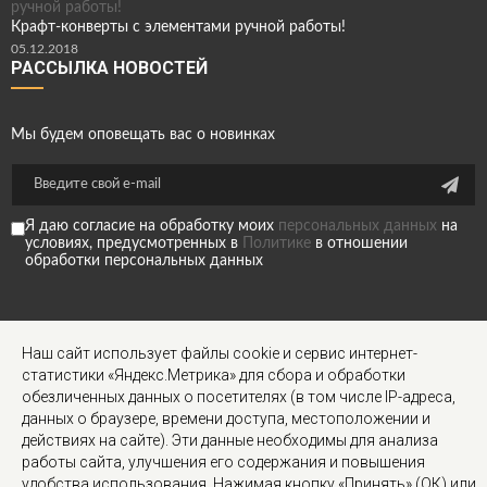
Крафт-конверты с элементами ручной работы!
05.12.2018
РАССЫЛКА НОВОСТЕЙ
Мы будем оповещать вас о новинках
Я даю согласие на обработку моих
персональных данных
на
условиях, предусмотренных в
Политике
в отношении
обработки персональных данных
МЫ В СОЦ
Наш сайт использует файлы cookie и сервис интернет-
СЕТЯХ
статистики «Яндекс.Метрика» для сбора и обработки
обезличенных данных о посетителях (в том числе IP-адреса,
данных о браузере, времени доступа, местоположении и
действиях на сайте). Эти данные необходимы для анализа
работы сайта, улучшения его содержания и повышения
удобства использования. Нажимая кнопку «Принять» (ОК) или