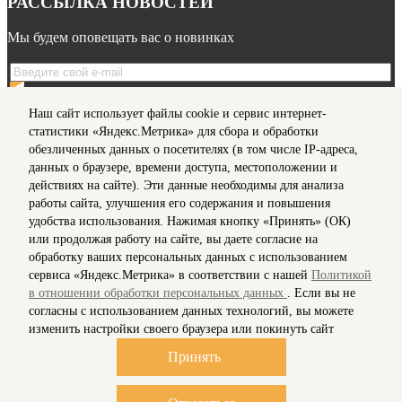
РАССЫЛКА НОВОСТЕЙ
Мы будем оповещать вас о новинках
Я даю согласие на обработку моих
персональных данных
Наш сайт использует файлы cookie и сервис интернет-
на условиях, предусмотренных в
Политике
в отношении
статистики «Яндекс.Метрика» для сбора и обработки
обработки персональных данных
обезличенных данных о посетителях (в том числе IP-адреса,
данных о браузере, времени доступа, местоположении и
действиях на сайте). Эти данные необходимы для анализа
Мы в соц сетях
работы сайта, улучшения его содержания и повышения
удобства использования. Нажимая кнопку «Принять» (ОК)
Информация для клиентов
или продолжая работу на сайте, вы даете согласие на
Согласие на обработку персональных данных
обработку ваших персональных данных с использованием
О нас
сервиса «Яндекс.Метрика» в соответствии с нашей
Политикой
Доставка
в отношении обработки персональных данных
. Если вы не
Политика конфиденциальности и защита информации
согласны с использованием данных технологий, вы можете
Условия соглашения
изменить настройки своего браузера или покинуть сайт
Контакты
Карта сайта
Принять
Рассылка
© 2018-2026 Stylecard.su. Все права защищены.