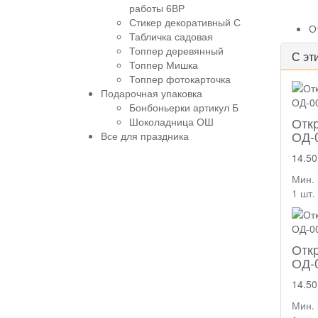
работы 6ВР
Стикер декоративный С
О
Табличка садовая
Топпер деревянный
С эт
Топпер Мишка
Топпер фотокарточка
Подарочная упаковка
Бонбоньерки артикул Б
Отк
Шоколадница ОШ
ОД-
Все для праздника
14.50
Мин. 
1 шт.
Отк
ОД-
14.50
Мин. 