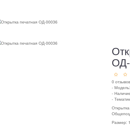
Отк
ОД-
0 отзыво
- Модель
- Наличи
- Темати
Открытка
Общепоз
Размер: 