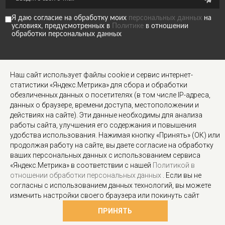
Я даю согласие на обработку моих
персональных данных
на
условиях, предусмотренных в
Политике
в отношении
обработки персональных данных
МЫ В СОЦ
Наш сайт использует файлы cookie и сервис интернет-
СЕТЯХ
статистики «Яндекс.Метрика» для сбора и обработки
обезличенных данных о посетителях (в том числе IP-адреса,
данных о браузере, времени доступа, местоположении и
действиях на сайте). Эти данные необходимы для анализа
работы сайта, улучшения его содержания и повышения
удобства использования. Нажимая кнопку «Принять» (ОК) или
продолжая работу на сайте, вы даете согласие на обработку
ИНФОРМАЦИЯ ДЛЯ КЛИЕНТОВ
ваших персональных данных с использованием сервиса
СОГЛАСИЕ НА ОБРАБОТКУ ПЕРСОНАЛЬНЫХ ДАННЫХ
О НАС
ДОСТАВКА
«Яндекс.Метрика» в соответствии с нашей
Политикой в
ПОЛИТИКА КОНФИДЕНЦИАЛЬНОСТИ И ЗАЩИТА ИНФОРМАЦИИ
отношении обработки персональных данных
. Если вы не
УСЛОВИЯ СОГЛАШЕНИЯ
КОНТАКТЫ
КАРТА САЙТА
РАССЫЛКА
согласны с использованием данных технологий, вы можете
© 2018-2026 Stylecard.su. Все права защищены.
изменить настройки своего браузера или покинуть сайт
ПРИНЯТЬ