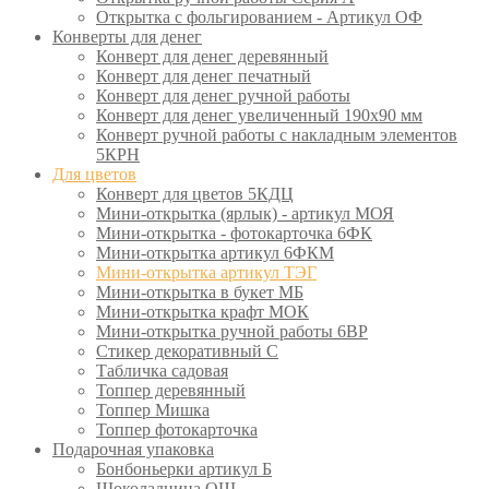
Открытка с фольгированием - Артикул ОФ
Конверты для денег
Конверт для денег деревянный
Конверт для денег печатный
Конверт для денег ручной работы
Конверт для денег увеличенный 190х90 мм
Конверт ручной работы с накладным элементов
5КРН
Для цветов
Конверт для цветов 5КДЦ
Мини-открытка (ярлык) - артикул МОЯ
Мини-открытка - фотокарточка 6ФК
Мини-открытка артикул 6ФКМ
Мини-открытка артикул ТЭГ
Мини-открытка в букет МБ
Мини-открытка крафт МОК
Мини-открытка ручной работы 6ВР
Стикер декоративный С
Табличка садовая
Топпер деревянный
Топпер Мишка
Топпер фотокарточка
Подарочная упаковка
Бонбоньерки артикул Б
Шоколадница ОШ