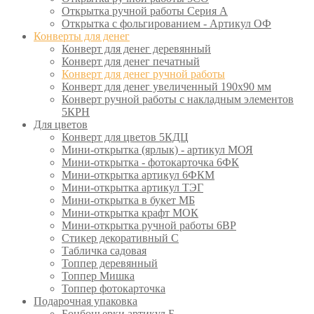
Открытка ручной работы Серия А
Открытка с фольгированием - Артикул ОФ
Конверты для денег
Конверт для денег деревянный
Конверт для денег печатный
Конверт для денег ручной работы
Конверт для денег увеличенный 190х90 мм
Конверт ручной работы с накладным элементов
5КРН
Для цветов
Конверт для цветов 5КДЦ
Мини-открытка (ярлык) - артикул МОЯ
Мини-открытка - фотокарточка 6ФК
Мини-открытка артикул 6ФКМ
Мини-открытка артикул ТЭГ
Мини-открытка в букет МБ
Мини-открытка крафт МОК
Мини-открытка ручной работы 6ВР
Стикер декоративный С
Табличка садовая
Топпер деревянный
Топпер Мишка
Топпер фотокарточка
Подарочная упаковка
Бонбоньерки артикул Б