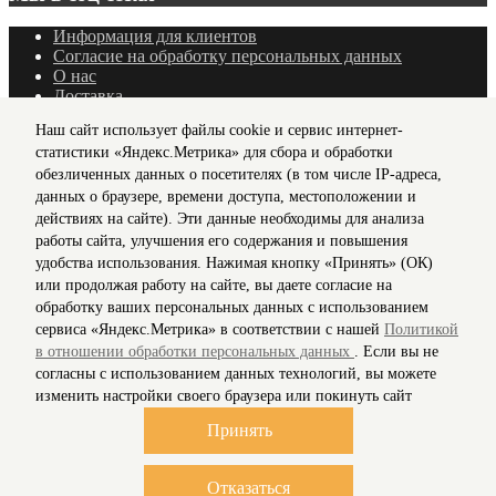
Информация для клиентов
Согласие на обработку персональных данных
О нас
Доставка
Политика конфиденциальности и защита информации
Наш сайт использует файлы cookie и сервис интернет-
Условия соглашения
статистики «Яндекс.Метрика» для сбора и обработки
Контакты
обезличенных данных о посетителях (в том числе IP-адреса,
Карта сайта
Рассылка
данных о браузере, времени доступа, местоположении и
действиях на сайте). Эти данные необходимы для анализа
© 2018-2026 Stylecard.su. Все права защищены.
работы сайта, улучшения его содержания и повышения
удобства использования. Нажимая кнопку «Принять» (ОК)
или продолжая работу на сайте, вы даете согласие на
x
обработку ваших персональных данных с использованием
Получить образцы
сервиса «Яндекс.Метрика» в соответствии с нашей
Политикой
в отношении обработки персональных данных
. Если вы не
согласны с использованием данных технологий, вы можете
Отправить
изменить настройки своего браузера или покинуть сайт
x
Принять
Получить персональный прайс
Отказаться