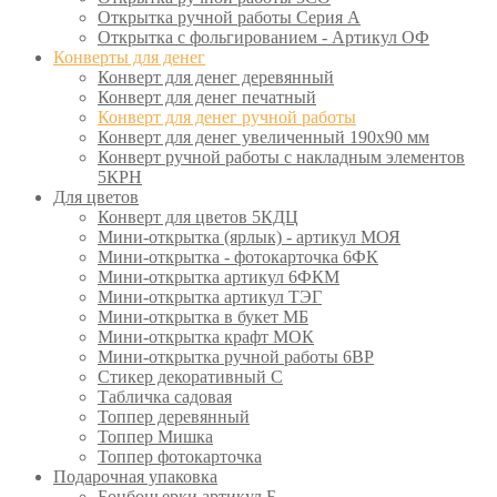
Открытка ручной работы Серия А
Открытка с фольгированием - Артикул ОФ
Конверты для денег
Конверт для денег деревянный
Конверт для денег печатный
Конверт для денег ручной работы
Конверт для денег увеличенный 190х90 мм
Конверт ручной работы с накладным элементов
5КРН
Для цветов
Конверт для цветов 5КДЦ
Мини-открытка (ярлык) - артикул МОЯ
Мини-открытка - фотокарточка 6ФК
Мини-открытка артикул 6ФКМ
Мини-открытка артикул ТЭГ
Мини-открытка в букет МБ
Мини-открытка крафт МОК
Мини-открытка ручной работы 6ВР
Стикер декоративный С
Табличка садовая
Топпер деревянный
Топпер Мишка
Топпер фотокарточка
Подарочная упаковка
Бонбоньерки артикул Б