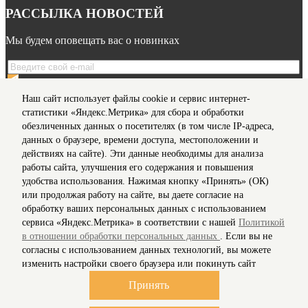
РАССЫЛКА НОВОСТЕЙ
Мы будем оповещать вас о новинках
Я даю согласие на обработку моих
персональных данных
Наш сайт использует файлы cookie и сервис интернет-
на условиях, предусмотренных в
Политике
в отношении
статистики «Яндекс.Метрика» для сбора и обработки
обработки персональных данных
обезличенных данных о посетителях (в том числе IP-адреса,
данных о браузере, времени доступа, местоположении и
действиях на сайте). Эти данные необходимы для анализа
Мы в соц сетях
работы сайта, улучшения его содержания и повышения
удобства использования. Нажимая кнопку «Принять» (ОК)
Информация для клиентов
или продолжая работу на сайте, вы даете согласие на
Согласие на обработку персональных данных
обработку ваших персональных данных с использованием
О нас
сервиса «Яндекс.Метрика» в соответствии с нашей
Политикой
Доставка
в отношении обработки персональных данных
. Если вы не
Политика конфиденциальности и защита информации
согласны с использованием данных технологий, вы можете
Условия соглашения
изменить настройки своего браузера или покинуть сайт
Контакты
Карта сайта
Принять
Рассылка