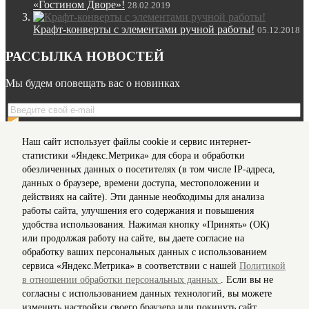
«Гостином Дворе»!
28.02.2019
Крафт-конверты с элементами ручной работы!
05.12.2018
РАССЫЛКА НОВОСТЕЙ
Мы будем оповещать вас о новинках
Я даю согласие на обработку моих
персональных данных
Наш сайт использует файлы cookie и сервис интернет-
на условиях, предусмотренных в
Политике
в отношении
статистики «Яндекс.Метрика» для сбора и обработки
обработки персональных данных
обезличенных данных о посетителях (в том числе IP-адреса,
данных о браузере, времени доступа, местоположении и
действиях на сайте). Эти данные необходимы для анализа
Мы в соц сетях
работы сайта, улучшения его содержания и повышения
удобства использования. Нажимая кнопку «Принять» (ОК)
Информация для клиентов
или продолжая работу на сайте, вы даете согласие на
Согласие на обработку персональных данных
обработку ваших персональных данных с использованием
О нас
сервиса «Яндекс.Метрика» в соответствии с нашей
Политикой
Доставка
в отношении обработки персональных данных
. Если вы не
Политика конфиденциальности и защита информации
согласны с использованием данных технологий, вы можете
Условия соглашения
изменить настройки своего браузера или покинуть сайт