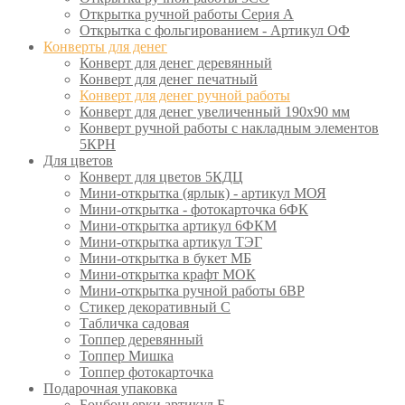
Открытка ручной работы Серия А
Открытка с фольгированием - Артикул ОФ
Конверты для денег
Конверт для денег деревянный
Конверт для денег печатный
Конверт для денег ручной работы
Конверт для денег увеличенный 190х90 мм
Конверт ручной работы с накладным элементов
5КРН
Для цветов
Конверт для цветов 5КДЦ
Мини-открытка (ярлык) - артикул МОЯ
Мини-открытка - фотокарточка 6ФК
Мини-открытка артикул 6ФКМ
Мини-открытка артикул ТЭГ
Мини-открытка в букет МБ
Мини-открытка крафт МОК
Мини-открытка ручной работы 6ВР
Стикер декоративный С
Табличка садовая
Топпер деревянный
Топпер Мишка
Топпер фотокарточка
Подарочная упаковка
Бонбоньерки артикул Б