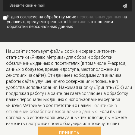
Я даю согласие на обработку моих
персональных данных
на
условиях, предусмотренных в
Политике
в отношении
обработки персональных данных
МЫ В СОЦ
Наш сайт использует файлы cookie и сервис интернет-
СЕТЯХ
статистики «Яндекс.Метрика» для сбора и обработки
обезличенных данных о посетителях (в том числе IP-адреса,
данных о браузере, времени доступа, местоположении и
действиях на сайте). Эти данные необходимы для анализа
работы сайта, улучшения его содержания и повышения
удобства использования. Нажимая кнопку «Принять» (ОК) или
продолжая работу на сайте, вы даете согласие на обработку
ИНФОРМАЦИЯ ДЛЯ КЛИЕНТОВ
ваших персональных данных с использованием сервиса
СОГЛАСИЕ НА ОБРАБОТКУ ПЕРСОНАЛЬНЫХ ДАННЫХ
О НАС
ДОСТАВКА
«Яндекс.Метрика» в соответствии с нашей
Политикой в
ПОЛИТИКА КОНФИДЕНЦИАЛЬНОСТИ И ЗАЩИТА ИНФОРМАЦИИ
отношении обработки персональных данных
. Если вы не
УСЛОВИЯ СОГЛАШЕНИЯ
КОНТАКТЫ
КАРТА САЙТА
РАССЫЛКА
согласны с использованием данных технологий, вы можете
© 2018-2026 Stylecard.su. Все права защищены.
изменить настройки своего браузера или покинуть сайт
ПРИНЯТЬ