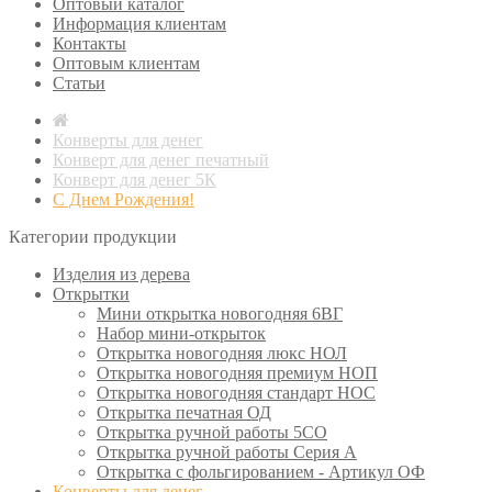
Оптовый каталог
Информация клиентам
Контакты
Оптовым клиентам
Статьи
Конверты для денег
Конверт для денег печатный
Конверт для денег 5К
С Днем Рождения!
Категории продукции
Изделия из дерева
Открытки
Мини открытка новогодняя 6ВГ
Набор мини-открыток
Открытка новогодняя люкс НОЛ
Открытка новогодняя премиум НОП
Открытка новогодняя стандарт НОС
Открытка печатная ОД
Открытка ручной работы 5СО
Открытка ручной работы Серия А
Открытка с фольгированием - Артикул ОФ
Конверты для денег