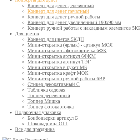
Конверт для денег деревянный
Конверт для денег печатный
Конверт для денег ручной работы
Конверт для денег увеличенный 190х90 мм
Конверт ручной работы с накладным элементов 5К
Для цветов
Конверт для цветов 5КДЦ
Мини-открытка (ярлык) - артикул МОЯ
Мини-открытка - фотокарточка 6ФК
Мини-открытка артикул 6ФКМ
Мини-открытка артикул ТЭГ
Мини-открытка в букет МБ
Мини-открытка крафт МОК
Мини-открытка ручной работы 6ВР
Стикер декоративный С
Табличка садовая
Топпер деревянный
Топпер Мишка
Топпер фотокарточка
Подарочная упаковка
Бонбоньерки артикул Б
Шоколадница ОШ
Все для праздника