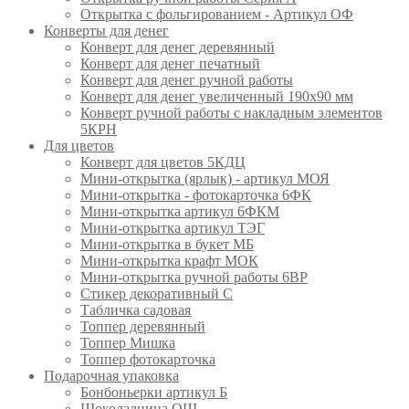
Открытка с фольгированием - Артикул ОФ
Конверты для денег
Конверт для денег деревянный
Конверт для денег печатный
Конверт для денег ручной работы
Конверт для денег увеличенный 190х90 мм
Конверт ручной работы с накладным элементов
5КРН
Для цветов
Конверт для цветов 5КДЦ
Мини-открытка (ярлык) - артикул МОЯ
Мини-открытка - фотокарточка 6ФК
Мини-открытка артикул 6ФКМ
Мини-открытка артикул ТЭГ
Мини-открытка в букет МБ
Мини-открытка крафт МОК
Мини-открытка ручной работы 6ВР
Стикер декоративный С
Табличка садовая
Топпер деревянный
Топпер Мишка
Топпер фотокарточка
Подарочная упаковка
Бонбоньерки артикул Б
Шоколадница ОШ