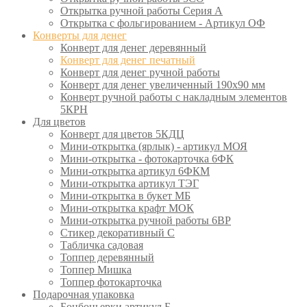
Открытка ручной работы Серия А
Открытка с фольгированием - Артикул ОФ
Конверты для денег
Конверт для денег деревянный
Конверт для денег печатный
Конверт для денег ручной работы
Конверт для денег увеличенный 190х90 мм
Конверт ручной работы с накладным элементов
5КРН
Для цветов
Конверт для цветов 5КДЦ
Мини-открытка (ярлык) - артикул МОЯ
Мини-открытка - фотокарточка 6ФК
Мини-открытка артикул 6ФКМ
Мини-открытка артикул ТЭГ
Мини-открытка в букет МБ
Мини-открытка крафт МОК
Мини-открытка ручной работы 6ВР
Стикер декоративный С
Табличка садовая
Топпер деревянный
Топпер Мишка
Топпер фотокарточка
Подарочная упаковка
Бонбоньерки артикул Б