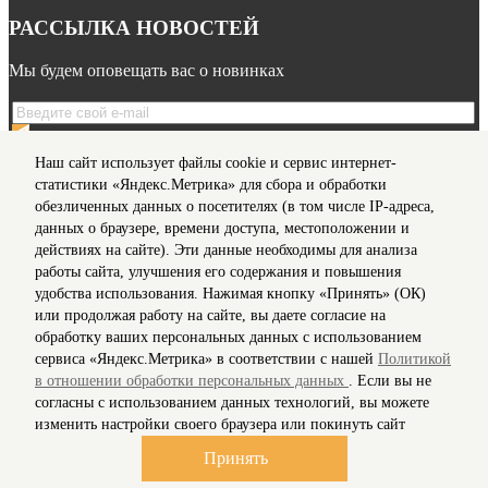
РАССЫЛКА НОВОСТЕЙ
Мы будем оповещать вас о новинках
Я даю согласие на обработку моих
персональных данных
Наш сайт использует файлы cookie и сервис интернет-
на условиях, предусмотренных в
Политике
в отношении
статистики «Яндекс.Метрика» для сбора и обработки
обработки персональных данных
обезличенных данных о посетителях (в том числе IP-адреса,
данных о браузере, времени доступа, местоположении и
действиях на сайте). Эти данные необходимы для анализа
Мы в соц сетях
работы сайта, улучшения его содержания и повышения
удобства использования. Нажимая кнопку «Принять» (ОК)
Информация для клиентов
или продолжая работу на сайте, вы даете согласие на
Согласие на обработку персональных данных
обработку ваших персональных данных с использованием
О нас
сервиса «Яндекс.Метрика» в соответствии с нашей
Политикой
Доставка
в отношении обработки персональных данных
. Если вы не
Политика конфиденциальности и защита информации
согласны с использованием данных технологий, вы можете
Условия соглашения
изменить настройки своего браузера или покинуть сайт
Контакты
Карта сайта
Принять
Рассылка