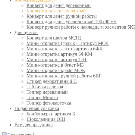
Конверт для денег деревянный
Конверт для денег печатный
Конверт для денег ручной работы
Конверт для денег увеличенный 190х90 мм
Конверт ручной работы с накладным элементов 5К
Для цветов
Конверт для цветов 5КДЦ
Мини-открытка (ярлык) - артикул МОЯ
Мини-открытка - фотокарточка 6ФК
Мини-открытка артикул 6ФКМ
Мини-открытка артикул ТЭГ
Мини-открытка в букет МБ
Мини-открытка крафт МОК
Мини-открытка ручной работы 6ВР
Стикер декоративный С
Табличка садовая
Топпер деревянный
Топпер Мишка
Топпер фотокарточка
Подарочная упаковка
Бонбоньерки артикул Б
Шоколадница ОШ
Все для праздника