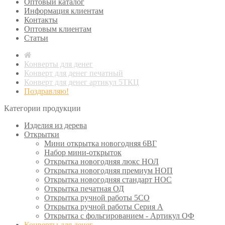
Оптовый каталог
Информация клиентам
Контакты
Оптовым клиентам
Статьи
Конверты для денег
Конверт для денег печатный
Конверт для денег артикул 5ТКЦ
Поздравляю!
Категории продукции
Изделия из дерева
Открытки
Мини открытка новогодняя 6ВГ
Набор мини-открыток
Открытка новогодняя люкс НОЛ
Открытка новогодняя премиум НОП
Открытка новогодняя стандарт НОС
Открытка печатная ОД
Открытка ручной работы 5СО
Открытка ручной работы Серия А
Открытка с фольгированием - Артикул ОФ
Конверты для денег