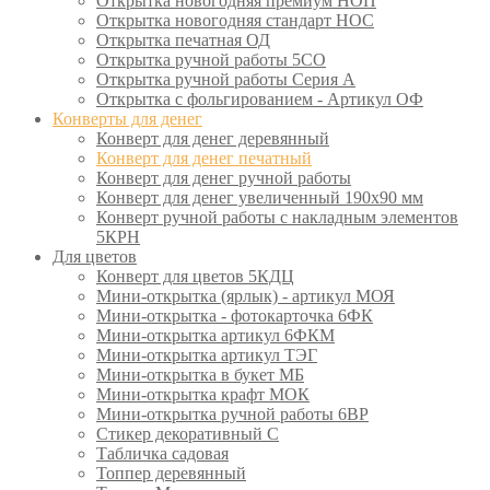
Открытка новогодняя премиум НОП
Открытка новогодняя стандарт НОС
Открытка печатная ОД
Открытка ручной работы 5СО
Открытка ручной работы Серия А
Открытка с фольгированием - Артикул ОФ
Конверты для денег
Конверт для денег деревянный
Конверт для денег печатный
Конверт для денег ручной работы
Конверт для денег увеличенный 190х90 мм
Конверт ручной работы с накладным элементов
5КРН
Для цветов
Конверт для цветов 5КДЦ
Мини-открытка (ярлык) - артикул МОЯ
Мини-открытка - фотокарточка 6ФК
Мини-открытка артикул 6ФКМ
Мини-открытка артикул ТЭГ
Мини-открытка в букет МБ
Мини-открытка крафт МОК
Мини-открытка ручной работы 6ВР
Стикер декоративный С
Табличка садовая
Топпер деревянный