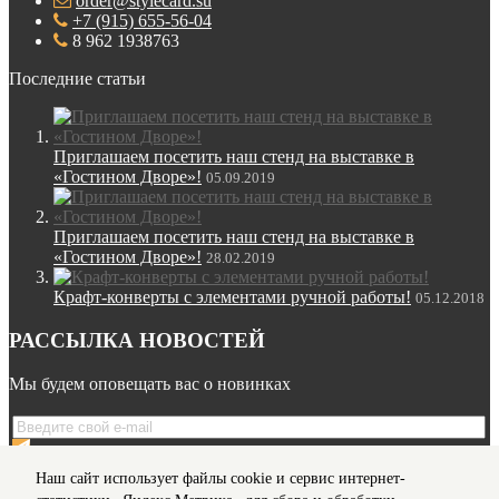
order@stylecard.su
+7 (915) 655-56-04
8 962 1938763
Последние статьи
Приглашаем посетить наш стенд на выставке в
«Гостином Дворе»!
05.09.2019
Приглашаем посетить наш стенд на выставке в
«Гостином Дворе»!
28.02.2019
Крафт-конверты с элементами ручной работы!
05.12.2018
РАССЫЛКА НОВОСТЕЙ
Мы будем оповещать вас о новинках
Я даю согласие на обработку моих
персональных данных
Наш сайт использует файлы cookie и сервис интернет-