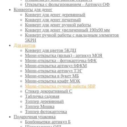
Открытка с фольгированием - Артикул ОФ
Конверты для денег
Конверт для денег деревянный
Конверт для денег печатный
Конверт для денег ручной работы
Конверт для денег увеличенный 190х90 мм
Конверт ручной работы с накладным элементов
5КРН
Для цветов
Конверт для цветов 5КДЦ
Мини-открытка (ярлык) - артикул МОЯ
Мини-открытка - фотокарточка 6ФК
Мини-открытка артикул 6ФКМ
Мини-открытка артикул ТЭГ
Мини-открытка в букет МБ
Мини-открытка крафт МОК
Мини-открытка ручной работы 6ВР
Стикер декоративный С
Табличка садовая
Топпер деревянный
Топпер Мишка
Топпер фотокарточка
Подарочная упаковка
Бонбоньерки артикул Б
Шоколадница ОШ