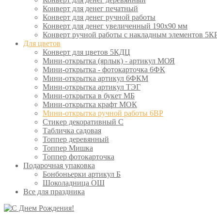
Конверт для денег печатный
Конверт для денег ручной работы
Конверт для денег увеличенный 190х90 мм
Конверт ручной работы с накладным элементов 5К
Для цветов
Конверт для цветов 5КДЦ
Мини-открытка (ярлык) - артикул МОЯ
Мини-открытка - фотокарточка 6ФК
Мини-открытка артикул 6ФКМ
Мини-открытка артикул ТЭГ
Мини-открытка в букет МБ
Мини-открытка крафт МОК
Мини-открытка ручной работы 6ВР
Стикер декоративный С
Табличка садовая
Топпер деревянный
Топпер Мишка
Топпер фотокарточка
Подарочная упаковка
Бонбоньерки артикул Б
Шоколадница ОШ
Все для праздника