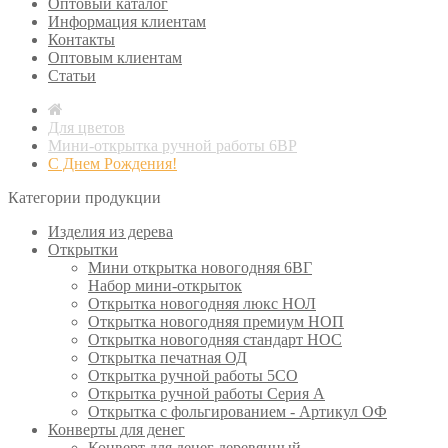
Оптовый каталог
Информация клиентам
Контакты
Оптовым клиентам
Статьи
Для цветов
Мини-открытка ручной работы 6ВР
С Днем Рождения!
Категории продукции
Изделия из дерева
Открытки
Мини открытка новогодняя 6ВГ
Набор мини-открыток
Открытка новогодняя люкс НОЛ
Открытка новогодняя премиум НОП
Открытка новогодняя стандарт НОС
Открытка печатная ОД
Открытка ручной работы 5СО
Открытка ручной работы Серия А
Открытка с фольгированием - Артикул ОФ
Конверты для денег
Конверт для денег деревянный