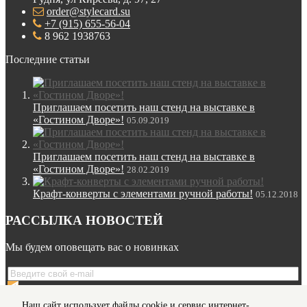
order@stylecard.su
+7 (915) 655-56-04
8 962 1938763
Последние статьи
Приглашаем посетить наш стенд на выставке в
«Гостином Дворе»!
05.09.2019
Приглашаем посетить наш стенд на выставке в
«Гостином Дворе»!
28.02.2019
Крафт-конверты с элементами ручной работы!
05.12.2018
РАССЫЛКА НОВОСТЕЙ
Мы будем оповещать вас о новинках
Я даю согласие на обработку моих
персональных данных
Наш сайт использует файлы cookie и сервис интернет-