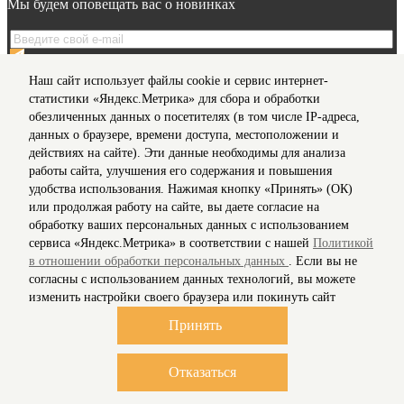
Мы будем оповещать вас о новинках
Я даю согласие на обработку моих
персональных данных
Наш сайт использует файлы cookie и сервис интернет-
на условиях, предусмотренных в
Политике
в отношении
статистики «Яндекс.Метрика» для сбора и обработки
обработки персональных данных
обезличенных данных о посетителях (в том числе IP-адреса,
данных о браузере, времени доступа, местоположении и
действиях на сайте). Эти данные необходимы для анализа
Мы в соц сетях
работы сайта, улучшения его содержания и повышения
удобства использования. Нажимая кнопку «Принять» (ОК)
Информация для клиентов
или продолжая работу на сайте, вы даете согласие на
Согласие на обработку персональных данных
обработку ваших персональных данных с использованием
О нас
сервиса «Яндекс.Метрика» в соответствии с нашей
Политикой
Доставка
в отношении обработки персональных данных
. Если вы не
Политика конфиденциальности и защита информации
согласны с использованием данных технологий, вы можете
Условия соглашения
изменить настройки своего браузера или покинуть сайт
Контакты
Карта сайта
Принять
Рассылка
© 2018-2026 Stylecard.su. Все права защищены.
Отказаться