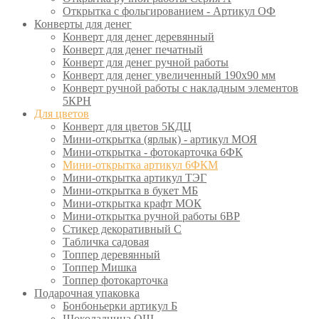
Открытка с фольгированием - Артикул ОФ
Конверты для денег
Конверт для денег деревянный
Конверт для денег печатный
Конверт для денег ручной работы
Конверт для денег увеличенный 190х90 мм
Конверт ручной работы с накладным элементов
5КРН
Для цветов
Конверт для цветов 5КДЦ
Мини-открытка (ярлык) - артикул МОЯ
Мини-открытка - фотокарточка 6ФК
Мини-открытка артикул 6ФКМ
Мини-открытка артикул ТЭГ
Мини-открытка в букет МБ
Мини-открытка крафт МОК
Мини-открытка ручной работы 6ВР
Стикер декоративный С
Табличка садовая
Топпер деревянный
Топпер Мишка
Топпер фотокарточка
Подарочная упаковка
Бонбоньерки артикул Б
Шоколадница ОШ