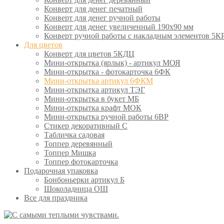
Конверт для денег печатный
Конверт для денег ручной работы
Конверт для денег увеличенный 190х90 мм
Конверт ручной работы с накладным элементов 5К
Для цветов
Конверт для цветов 5КДЦ
Мини-открытка (ярлык) - артикул МОЯ
Мини-открытка - фотокарточка 6ФК
Мини-открытка артикул 6ФКМ
Мини-открытка артикул ТЭГ
Мини-открытка в букет МБ
Мини-открытка крафт МОК
Мини-открытка ручной работы 6ВР
Стикер декоративный С
Табличка садовая
Топпер деревянный
Топпер Мишка
Топпер фотокарточка
Подарочная упаковка
Бонбоньерки артикул Б
Шоколадница ОШ
Все для праздника