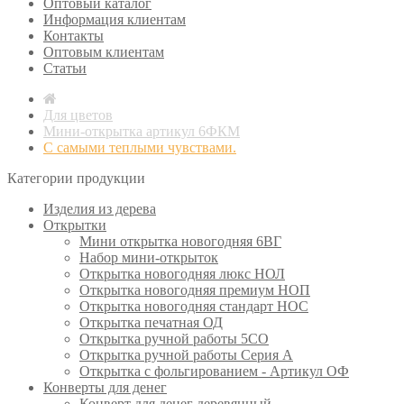
Оптовый каталог
Информация клиентам
Контакты
Оптовым клиентам
Статьи
Для цветов
Мини-открытка артикул 6ФКМ
С самыми теплыми чувствами.
Категории продукции
Изделия из дерева
Открытки
Мини открытка новогодняя 6ВГ
Набор мини-открыток
Открытка новогодняя люкс НОЛ
Открытка новогодняя премиум НОП
Открытка новогодняя стандарт НОС
Открытка печатная ОД
Открытка ручной работы 5СО
Открытка ручной работы Серия А
Открытка с фольгированием - Артикул ОФ
Конверты для денег
Конверт для денег деревянный