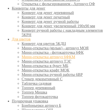
Открытка с фольгированием - Артикул ОФ
Конверты для денег
Конверт для денег деревянный
Конверт для денег печатный
Конверт для денег ручной работы
Конверт для денег увеличенный 190х90 мм
Конверт ручной работы с накладным элементов
5КРН
Для цветов
Конверт для цветов 5КДЦ
Мини-открытка (ярлык) - артикул МОЯ
Мини-открытка - фотокарточка 6ФК
Мини-открытка артикул 6ФКМ
Мини-открытка артикул ТЭГ
Мини-открытка в букет МБ
Мини-открытка крафт МОК
Мини-открытка ручной работы 6ВР
Стикер декоративный С
Табличка садовая
Топпер деревянный
Топпер Мишка
Топпер фотокарточка
Подарочная упаковка
Бонбоньерки артикул Б
Шоколадница ОШ