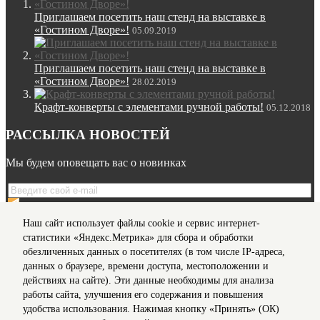
Приглашаем посетить наш стенд на выставке в
«Гостином Дворе»!
05.09.2019
Приглашаем посетить наш стенд на выставке в
«Гостином Дворе»!
28.02.2019
Крафт-конверты с элементами ручной работы!
05.12.2018
РАССЫЛКА НОВОСТЕЙ
Мы будем оповещать вас о новинках
Я даю согласие на обработку моих
персональных данных
Наш сайт использует файлы cookie и сервис интернет-
на условиях, предусмотренных в
Политике
в отношении
статистики «Яндекс.Метрика» для сбора и обработки
обработки персональных данных
обезличенных данных о посетителях (в том числе IP-адреса,
данных о браузере, времени доступа, местоположении и
действиях на сайте). Эти данные необходимы для анализа
Мы в соц сетях
работы сайта, улучшения его содержания и повышения
удобства использования. Нажимая кнопку «Принять» (ОК)
Информация для клиентов