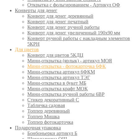
Открытка с фольгированием - Артикул ОФ
Конверты для денег
Конверт для денег деревянный
Конверт для денег печатный
Конверт для денег ручной работы
Конверт для денег увеличенный 190х90 мм
Конверт ручной работы с накладным элементов
5КРН
Для цветов
Конверт для цветов 5КДЦ
Мини-открытка (ярлык) - артикул МОЯ
Мини-открытка - фотокарточка 6ФК
Мини-открытка артикул 6ФКМ
Мини-открытка артикул ТЭГ
Мини-открытка в букет МБ
Мини-открытка крафт МОК
Мини-открытка ручной работы 6ВР
Стикер декоративный С
Табличка садовая
Топпер деревянный
Топпер Мишка
Топпер фотокарточка
Подарочная упаковка
Бонбоньерки артикул Б
Шоколадница ОШ