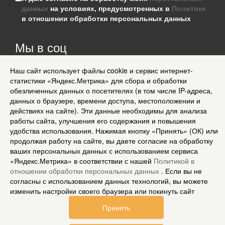
данных
на условиях, предусмотренных в
Политике
в отношении обработки персональных данных
Мы в соц
сетях
Наш сайт использует файлы cookie и сервис интернет-
Информация для клиентов
статистики «Яндекс.Метрика» для сбора и обработки
Согласие на обработку персональных данных
обезличенных данных о посетителях (в том числе IP-адреса,
О нас
данных о браузере, времени доступа, местоположении и
Доставка
действиях на сайте). Эти данные необходимы для анализа
Политика конфиденциальности и защита информации
работы сайта, улучшения его содержания и повышения
Условия соглашения
удобства использования. Нажимая кнопку «Принять» (ОК) или
Контакты
продолжая работу на сайте, вы даете согласие на обработку
Карта сайта
ваших персональных данных с использованием сервиса
Рассылка
«Яндекс.Метрика» в соответствии с нашей
Политикой в
отношении обработки персональных данных
. Если вы не
© 2018-2026 Stylecard.su. Все права защищены.
согласны с использованием данных технологий, вы можете
изменить настройки своего браузера или покинуть сайт
Принять